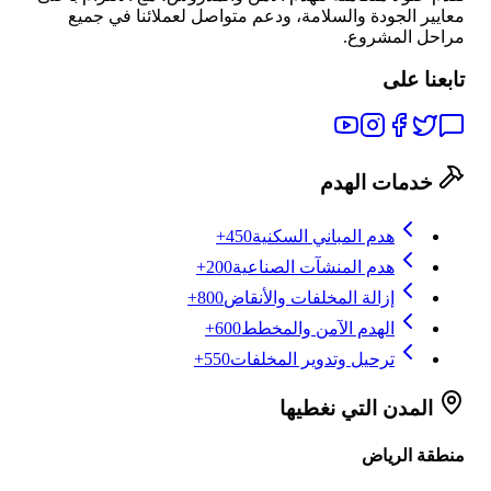
معايير الجودة والسلامة، ودعم متواصل لعملائنا في جميع
مراحل المشروع.
تابعنا على
خدمات الهدم
هدم المباني السكنية
450+
هدم المنشآت الصناعية
200+
إزالة المخلفات والأنقاض
800+
الهدم الآمن والمخطط
600+
ترحيل وتدوير المخلفات
550+
المدن التي نغطيها
منطقة الرياض