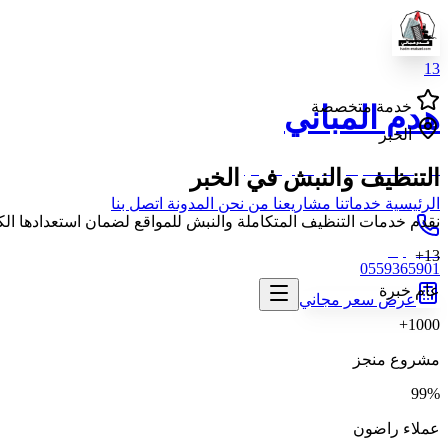
13
خدمة متخصصة
هدم المباني
الخبر
خبرة 13 عام في الهدم والترحيل
التنظيف والنبش
في الخبر
الرئيسية
خدماتنا
مشاريعنا
من نحن
المدونة
اتصل بنا
نقدم خدمات التنظيف المتكاملة والنبش للمواقع لضمان استعدادها الكامل
اتصل بنا
13+
0559365901
عام خبرة
عرض سعر مجاني
1000+
مشروع منجز
99%
عملاء راضون